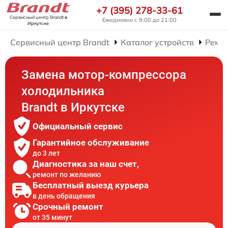
+7 (395) 278-33-61
Сервисный центр Brandt
в
Ежедневно с 9:00 до 21:00
Иркутске
Сервисный центр Brandt
Каталог устройств
Ремо
Замена мотор-компрессора
холодильника
Brandt в Иркутске
Официальный сервис
Гарантийное обслуживание
до 3 лет
Диагностика за наш счет,
ремонт по желанию
Бесплатный выезд курьера
в день обращения
Срочный ремонт
от 35 минут