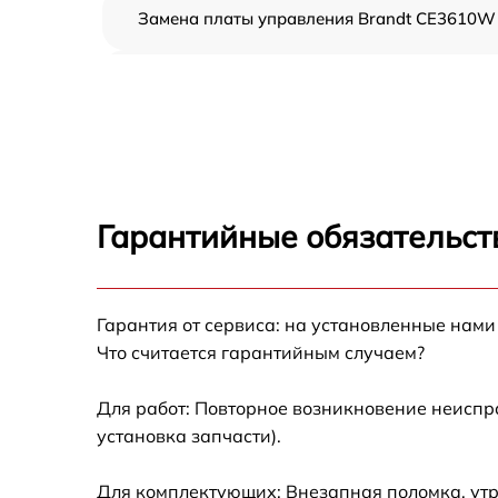
Замена платы управления Brandt CE3610W
Ремонт платы управления (восстановление)
Brandt CE3610W
Замена датчиков Brandt CE3610W
Замена вентилятора Brandt CE3610W
Гарантийные обязательств
Ремонт магнетрона Brandt CE3610W
Гарантия от сервиса: на установленные нами
Ремонт волновода Brandt CE3610W
Что считается гарантийным случаем?
Ремонт переключателей режимов Brandt
CE3610W
Для работ: Повторное возникновение неиспр
установка запчасти).
Замена блока управления Brandt CE3610W
Для комплектующих: Внезапная поломка, утр