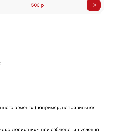
500 р
500 р
450 р
500 р
е
500 р
500 р
500 р
енного ремонта (например, неправильная
590 р
 характеристикам при соблюдении условий