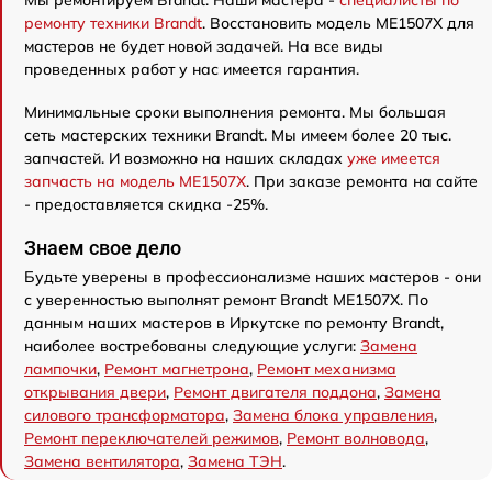
Мы ремонтируем Brandt. Наши мастера -
специалисты по
ремонту техники Brandt
. Восстановить модель ME1507X для
мастеров не будет новой задачей. На все виды
проведенных работ у нас имеется гарантия.
Минимальные сроки выполнения ремонта. Мы большая
сеть мастерских техники Brandt. Мы имеем более 20 тыс.
запчастей. И возможно на наших складах
уже имеется
запчасть на модель ME1507X
. При заказе ремонта на сайте
- предоставляется скидка -25%.
Знаем свое дело
Будьте уверены в профессионализме наших мастеров - они
с уверенностью выполнят ремонт Brandt ME1507X. По
данным наших мастеров в Иркутске по ремонту Brandt,
наиболее востребованы следующие услуги:
Замена
лампочки
,
Ремонт магнетрона
,
Ремонт механизма
открывания двери
,
Ремонт двигателя поддона
,
Замена
силового трансформатора
,
Замена блока управления
,
Ремонт переключателей режимов
,
Ремонт волновода
,
Замена вентилятора
,
Замена ТЭН
.