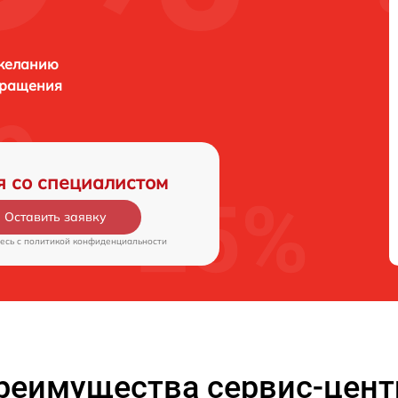
 желанию
бращения
я со специалистом
Оставить заявку
есь c
политикой конфиденциальности
реимущества сервис-цент