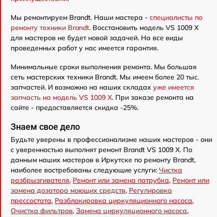
Мы ремонтируем Brandt. Наши мастера -
специалисты по
ремонту техники Brandt
. Восстановить модель VS 1009 X
для мастеров не будет новой задачей. На все виды
проведенных работ у нас имеется гарантия.
Минимальные сроки выполнения ремонта. Мы большая
сеть мастерских техники Brandt. Мы имеем более 20 тыс.
запчастей. И возможно на наших складах
уже имеется
запчасть на модель VS 1009 X
. При заказе ремонта на
сайте - предоставляется скидка -25%.
Знаем свое дело
Будьте уверены в профессионализме наших мастеров - они
с уверенностью выполнят ремонт Brandt VS 1009 X. По
данным наших мастеров в Иркутске по ремонту Brandt,
наиболее востребованы следующие услуги:
Чистка
разбрызгивателя
,
Ремонт или замена патрубка
,
Ремонт или
замена дозатора моющих средств
,
Регулировка
прессостата
,
Разблокировка циркуляционного насоса
,
Очистка фильтров
,
Замена циркуляционного насоса
,