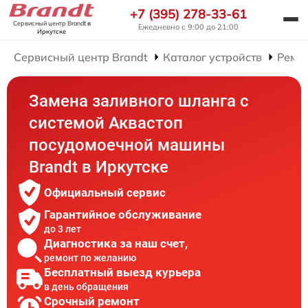
+7 (395) 278-33-61
Сервисный центр Brandt
в
Ежедневно с 9:00 до 21:00
Иркутске
Сервисный центр Brandt
Каталог устройств
Ремо
Замена заливного шланга с
системой Аквастоп
посудомоечной машины
Brandt в Иркутске
Официальный сервис
Гарантийное обслуживание
до 3 лет
Диагностика за наш счет,
ремонт по желанию
Бесплатный выезд курьера
в день обращения
Срочный ремонт