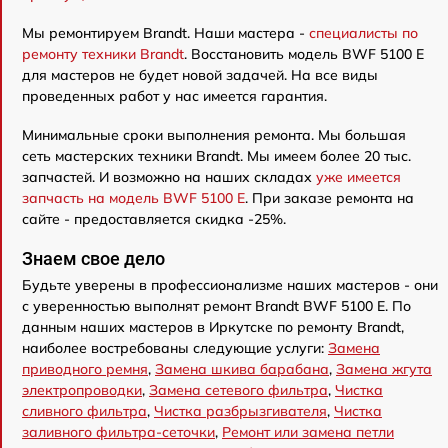
Мы ремонтируем Brandt. Наши мастера -
специалисты по
ремонту техники Brandt
. Восстановить модель BWF 5100 E
для мастеров не будет новой задачей. На все виды
проведенных работ у нас имеется гарантия.
Минимальные сроки выполнения ремонта. Мы большая
сеть мастерских техники Brandt. Мы имеем более 20 тыс.
запчастей. И возможно на наших складах
уже имеется
запчасть на модель BWF 5100 E
. При заказе ремонта на
сайте - предоставляется скидка -25%.
Знаем свое дело
Будьте уверены в профессионализме наших мастеров - они
с уверенностью выполнят ремонт Brandt BWF 5100 E. По
данным наших мастеров в Иркутске по ремонту Brandt,
наиболее востребованы следующие услуги:
Замена
приводного ремня
,
Замена шкива барабана
,
Замена жгута
электропроводки
,
Замена сетевого фильтра
,
Чистка
сливного фильтра
,
Чистка разбрызгивателя
,
Чистка
заливного фильтра-сеточки
,
Ремонт или замена петли