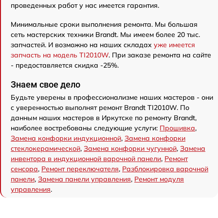
проведенных работ у нас имеется гарантия.
Минимальные сроки выполнения ремонта. Мы большая
сеть мастерских техники Brandt. Мы имеем более 20 тыс.
запчастей. И возможно на наших складах
уже имеется
запчасть на модель TI2010W
. При заказе ремонта на сайте
- предоставляется скидка -25%.
Знаем свое дело
Будьте уверены в профессионализме наших мастеров - они
с уверенностью выполнят ремонт Brandt TI2010W. По
данным наших мастеров в Иркутске по ремонту Brandt,
наиболее востребованы следующие услуги:
Прошивка
,
Замена конфорки индукционной
,
Замена конфорки
стеклокерамической
,
Замена конфорки чугунной
,
Замена
инвентора в индукционной варочной панели
,
Ремонт
сенсора
,
Ремонт переключателя
,
Разблокировка варочной
панели
,
Замена панели управления
,
Ремонт модуля
управления
.